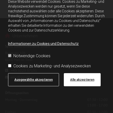
Diese Website verwendet Cookies. Cookies zu Marketing- und
Werkstätte!
Analysezwecken werden nur gesetzt, wenn Sie diese
nachstehend auswählen oder alle Cookies akzeptieren. Diese
freiwillige Zustimmung können Sie jederzeit widerrufen. Durch
Auswahl von „Informationen zu Cookies und Datenschutz“
erhalten Sie detaillierte Information zu den verwendeten
Cookies und zur Datenschutzerklärung.
Unternehmen

Informationen zu Cookies und Datenschutz
Spötl Elektromechanik GmbH
Breitweg 10b
Notwendige Cookies
6060 Hall in Tirol
Cookies zu Marketing- und Analysezwecken
+43 5223 57151

ems@spoetl.at

Ausgewählte akzeptieren
Alle akzeptieren
Öffnungszeiten
Montag - Donnerstag
07:30 - 12:00
13:00 - 17:00
Freitag
07:30 - 12:00